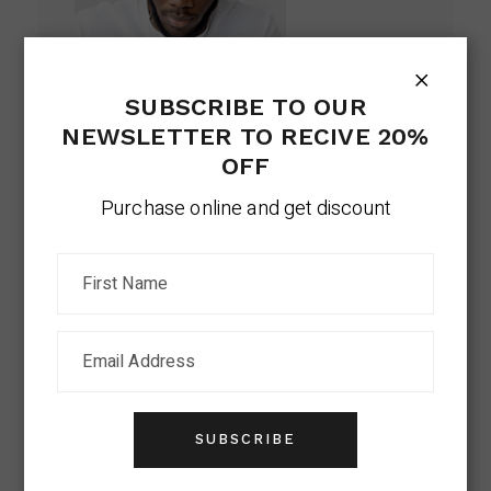
SUBSCRIBE TO OUR
NEWSLETTER TO RECIVE 20%
OFF
KAIRON MULLOC
Purchase online and get discount
Tempus iaculis urna id volutpat lacus
laoreet curabitur non gravida. Commodo leo
integer malesuada nunc in.
SUBSCRIBE
COMMENTS