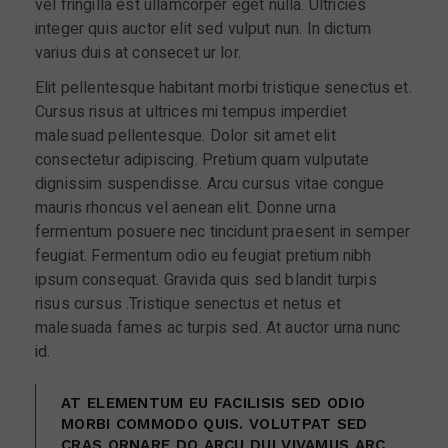
vel fringilla est ullamcorper eget nulla. Ultricies
integer quis auctor elit sed vulput nun. In dictum
varius duis at consecet ur lor.
Elit pellentesque habitant morbi tristique senectus et.
Cursus risus at ultrices mi tempus imperdiet
malesuad pellentesque. Dolor sit amet elit
consectetur adipiscing. Pretium quam vulputate
dignissim suspendisse. Arcu cursus vitae congue
mauris rhoncus vel aenean elit. Donne urna
fermentum posuere nec tincidunt praesent in semper
feugiat. Fermentum odio eu feugiat pretium nibh
ipsum consequat. Gravida quis sed blandit turpis
risus cursus .Tristique senectus et netus et
malesuada fames ac turpis sed. At auctor urna nunc
id.
AT ELEMENTUM EU FACILISIS SED ODIO
MORBI COMMODO QUIS. VOLUTPAT SED
CRAS ORNARE DO ARCU DUI VIVAMUS ARC