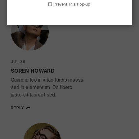
Prevent This Pop-up
JUL 30
SOREN HOWARD
Quam id leo in vitae turpis massa
sed in elementum. Do libero
justo sit laoreet sed.
REPLY